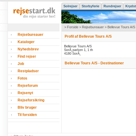
Solrejser
Storbyferie
Rundrejser
Krydst
>
Forside
>
Rejsebureauer
> Bellevue Tours A/S
Rejsebureauer
Profil af Bellevue Tours A/S
Kataloger
Bellevue Tours A/S
Nyhedsbrev
SorÃ¸parken 1, 1 th
4180 SorÃ¸
Find rejser
Bellevue Tours A/S - Destinationer
Job
Restpladser
Fotos
Rejseforum
Rejsenyt
Rejseforsikring
Bliv bruger
Til forsiden