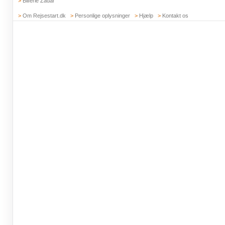
>
Bilferie Zadar
>
Om Rejsestart.dk
>
Personlige oplysninger
>
Hjælp
>
Kontakt os