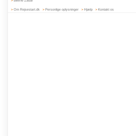
>
Bilferie Zadar
>
Om Rejsestart.dk
>
Personlige oplysninger
>
Hjælp
>
Kontakt os