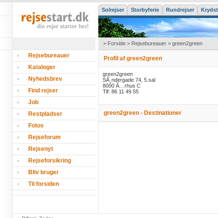
Solrejser
Storbyferie
Rundrejser
Krydst
>
Forside
>
Rejsebureauer
> green2green
Rejsebureauer
Profil af green2green
Kataloger
green2green
Nyhedsbrev
SÃ¸ndergade 74, 5.sal
8000 Ã…rhus C
Find rejser
Tlf: 86 11 49 55
Job
green2green - Destinationer
Restpladser
Fotos
Rejseforum
Rejsenyt
Rejseforsikring
Bliv bruger
Til forsiden