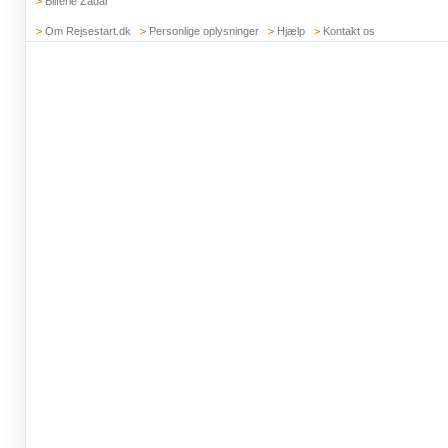
>
Bilferie Zadar
>
Om Rejsestart.dk
>
Personlige oplysninger
>
Hjælp
>
Kontakt os