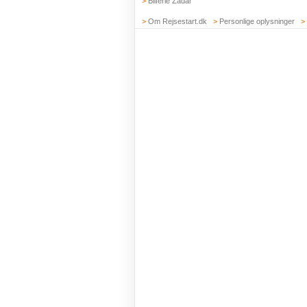
>
Bilferie Zadar
>
Om Rejsestart.dk
>
Personlige oplysninger
>