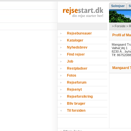
Solrejser
S
>
Forside
>
R
Rejsebureauer
Profil af M
Kataloger
Mangaard Tra
Nyhedsbrev
Valhal Vej 1
8230 Ã…byhÃ
Find rejser
Tlf: 86752088
Job
Mangaard T
Restpladser
Fotos
Rejseforum
Rejsenyt
Rejseforsikring
Bliv bruger
Til forsiden