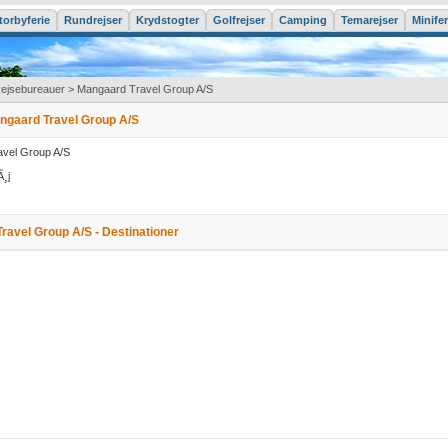
torbyferie
Rundrejser
Krydstogter
Golfrejser
Camping
Temarejser
Minifer
ejsebureauer
> Mangaard Travel Group A/S
angaard Travel Group A/S
vel Group A/S
¸j
ravel Group A/S - Destinationer