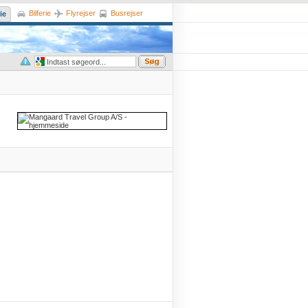
Bilferie
Flyrejser
Busrejser
ie