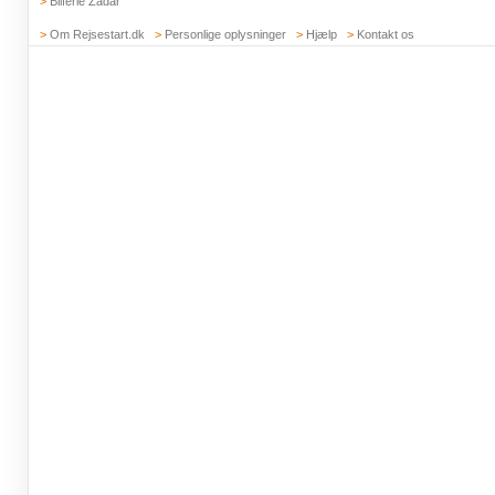
>
Bilferie Zadar
>
Om Rejsestart.dk
>
Personlige oplysninger
>
Hjælp
>
Kontakt os