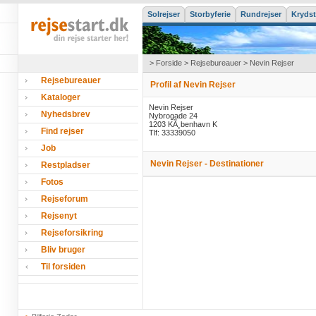
Solrejser
Storbyferie
Rundrejser
Krydst
>
Forside
>
Rejsebureauer
> Nevin Rejser
Rejsebureauer
Profil af Nevin Rejser
Kataloger
Nevin Rejser
Nyhedsbrev
Nybrogade 24
1203 KÃ¸benhavn K
Find rejser
Tlf: 33339050
Job
Nevin Rejser - Destinationer
Restpladser
Fotos
Rejseforum
Rejsenyt
Rejseforsikring
Bliv bruger
Til forsiden