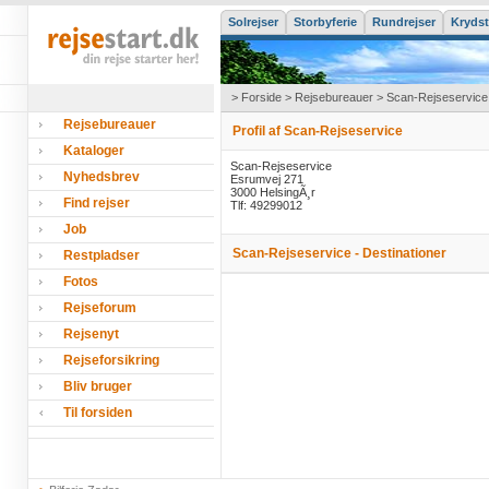
Solrejser
Storbyferie
Rundrejser
Krydst
>
Forside
>
Rejsebureauer
> Scan-Rejseservice
Rejsebureauer
Profil af Scan-Rejseservice
Kataloger
Scan-Rejseservice
Nyhedsbrev
Esrumvej 271
3000 HelsingÃ¸r
Find rejser
Tlf: 49299012
Job
Scan-Rejseservice - Destinationer
Restpladser
Fotos
Rejseforum
Rejsenyt
Rejseforsikring
Bliv bruger
Til forsiden