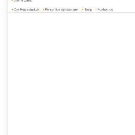
>
Bilferie Zadar
>
Om Rejsestart.dk
>
Personlige oplysninger
>
Hjælp
>
Kontakt os