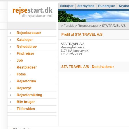
Solrejser
Storbyferie
Rundrejser
Krydst
>
Forside
>
Rejsebureauer
> STA TRAVEL A/S
Rejsebureauer
Profil af STA TRAVEL A/S
Kataloger
STA TRAVEL A/S
Nyhedsbrev
RosengÃ¥rden 9
1174 KÃ¸benhavn K
Find rejser
Tlf: 70 25 21 21
Job
STA TRAVEL A/S - Destinationer
Restpladser
Fotos
Rejseforum
Rejsenyt
Rejseforsikring
Bliv bruger
Til forsiden