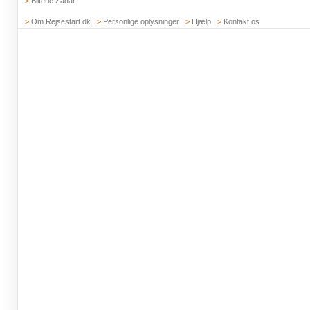
>
Bilferie Zadar
>
Om Rejsestart.dk
>
Personlige oplysninger
>
Hjælp
>
Kontakt os